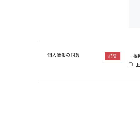
個人情報の同意
「
採
必須